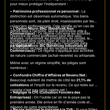
pour mieux protéger l'indépendant :
•
Patrimoine professionnel vs personnel :
La
distinction est désormais automatique. Vos biens
personnels sont, de plein droit, insaisissables par les
créanciers professionnels. Cela signifie qu'en cas de
•
L'Option Micro-BNC (Bénéfices Non
dettes liées à l'activité, seul le patrimoine utile à
Commerciaux) :
Ce régime concerne les activités
l'exercice de votre profession peut être saisi,
libérales, notamment les prestations de conseil, le
protégeant ainsi votre foyer et vos économies
développement informatique ou l'expertise data.
personnelles.
•
L'Option Micro-BIC (Bénéfices Industriels et
L'imposition se base sur les recettes encaissées.
Commerciaux) :
Ce régime s'applique aux activités
de nature commerciale (achat-revente) ou artisanale.
Même avec un régime simplifié, les pièges sont
nombreux :
•
Confondre Chiffre d'Affaires et Revenu Net :
Beaucoup oublient de mettre de côté les
21,1% de
cotisations
et l'impôt sur le revenu. Ce qui reste sur le
compte n'est pas votre salaire net !
•
Négliger la CFE (Cotisation Foncière des
Entreprises) :
On l'oublie car on ne la paye pas la
première année. Elle arrive en fin d'année civile et
dépend de votre domiciliation.
•
Ne pas anticiper le passage à la TVA :
Si vous frôlez