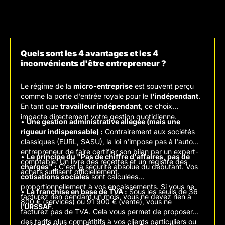
Quels sont les 4 avantages et les 4
inconvénients d'être entrepreneur ?
Le régime de la
micro-entreprise
est souvent perçu
comme la porte d'entrée royale pour le
l'indépendant
.
En tant que
travailleur indépendant
, ce choix
impacte directement votre gestion quotidienne.
•
Une gestion administrative allégée (mais une
rigueur indispensable) :
Contrairement aux sociétés
classiques (EURL, SASU), la loi n'impose pas à l'auto-
entrepreneur de faire certifier son bilan par un expert-
•
Le principe du "Pas de chiffre d'affaires, pas de
comptable. Un livre des recettes et un registre des
charges" :
C'est la sécurité absolue du débutant. Vos
achats suffisent officiellement.
cotisations sociales
sont calculées
proportionnellement à vos encaissements. Si vous ne
•
La franchise en base de TVA :
Sous les seuils de 36
facturez rien pendant un mois, vous ne devez rien à
800 € (services) ou 91 900 € (vente), vous ne
l'
URSSAF
.
facturez pas de TVA. Cela vous permet de proposer
des tarifs plus compétitifs à vos clients particuliers ou