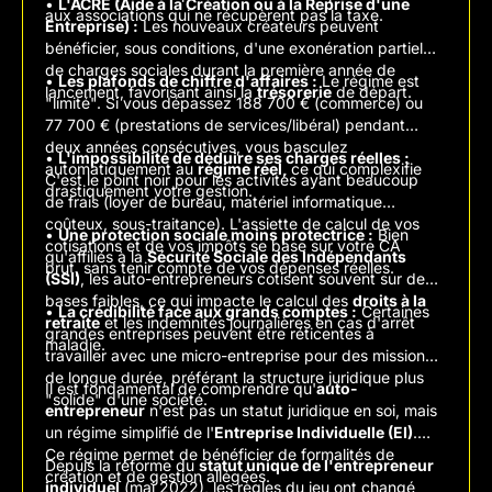
•
L'ACRE (Aide à la Création ou à la Reprise d'une
aux associations qui ne récupèrent pas la taxe.
Entreprise) :
Les nouveaux créateurs peuvent
bénéficier, sous conditions, d'une exonération partielle
de charges sociales durant la première année de
•
L
es plafonds de chiffre d'affaires :
Le régime est
lancement, favorisant ainsi la
trésorerie
de départ.
"limité". Si vous dépassez 188 700 € (commerce) ou
77 700 € (prestations de services/libéral) pendant
deux années consécutives, vous basculez
•
L'impossibilité de déduire ses charges réelles :
automatiquement au
régime réel
, ce qui complexifie
C'est le point noir pour les activités ayant beaucoup
drastiquement votre gestion.
de frais (loyer de bureau, matériel informatique
coûteux, sous-traitance). L'assiette de calcul de vos
•
Une protection sociale moins protectrice :
Bien
cotisations et de vos impôts se base sur votre CA
qu'affiliés à la
Sécurité Sociale des Indépendants
brut, sans tenir compte de vos dépenses réelles.
(SSI)
, les auto-entrepreneurs cotisent souvent sur des
bases faibles, ce qui impacte le calcul des
droits à la
•
La crédibilité face aux grands comptes :
Certaines
retraite
et les indemnités journalières en cas d'arrêt
grandes entreprises peuvent être réticentes à
maladie.
travailler avec une micro-entreprise pour des missions
de longue durée, préférant la structure juridique plus
Il est fondamental de comprendre qu'
auto-
"solide" d'une société.
entrepreneur
n'est pas un statut juridique en soi, mais
un régime simplifié de l'
Entreprise Individuelle (EI)
.
Ce régime permet de bénéficier de formalités de
Depuis la réforme du
statut unique de l'entrepreneur
création et de gestion allégées.
individuel
(mai 2022), les règles du jeu ont changé