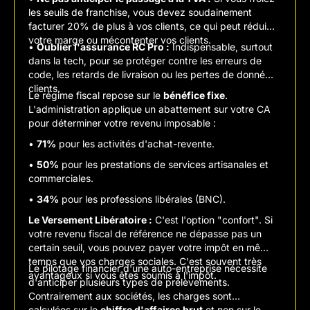
les seuils de franchise, vous devez soudainement
facturer 20% de plus à vos clients, ce qui peut réduire
votre marge ou mécontenter vos clients.
•
Oublier l'assurance RC Pro :
Indispensable, surtout
dans la tech, pour se protéger contre les erreurs de
code, les retards de livraison ou les pertes de données
clients.
Le régime fiscal repose sur le
bénéfice fixe
.
L'administration applique un abattement sur votre CA
pour déterminer votre revenu imposable :
•
71%
pour les activités d'achat-revente.
•
50%
pour les prestations de services artisanales et
commerciales.
•
34%
pour les professions libérales (BNC).
Le Versement Libératoire :
C'est l'option "confort". Si
votre revenu fiscal de référence ne dépasse pas un
certain seuil, vous pouvez payer votre impôt en même
temps que vos charges sociales. C'est souvent très
Le pilotage financier d'une auto-entreprise nécessite
avantageux si vous êtes soumis à l'impôt.
d'anticiper plusieurs types de prélèvements.
Contrairement aux sociétés, les charges sont
calculées sur le
chiffre d'affaires brut
et non sur le