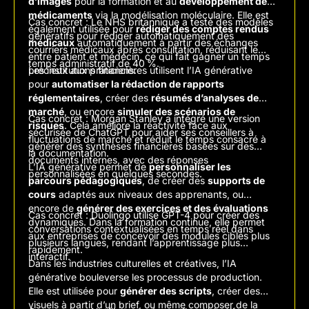
d’images
pour la formation et au
développement de
médicaments
via la modélisation moléculaire. Elle est
Cas concret : Le NHS britannique a testé des modèles
également utilisée pour
rédiger des comptes rendus
génératifs pour rédiger automatiquement des
médicaux
automatiquement à partir des échanges
courriers médicaux après consultation, réduisant le
entre patient et médecin, ce qui fait gagner un temps
temps administratif de 40 %.
précieux aux praticiens.
Les institutions financières utilisent l’IA générative
pour
automatiser la rédaction de rapports
réglementaires
, créer des
résumés d’analyses de
marché
, ou encore
simuler des scénarios de
Cas concret : Morgan Stanley a intégré une version
risques
. Cela améliore la réactivité face aux
sécurisée de ChatGPT pour aider ses conseillers à
fluctuations de marché et réduit le temps consacré à
générer des synthèses financières basées sur des
la documentation.
documents internes, avec des réponses
L’IA générative permet de
personnaliser les
personnalisées en quelques secondes.
parcours pédagogiques
, de créer des
supports de
cours
adaptés aux niveaux des apprenants, ou
encore de
générer des exercices et des évaluations
Cas concret : Duolingo utilise GPT-4 pour créer des
dynamiques. Dans la formation continue, elle permet
conversations contextualisées en temps réel dans
aux entreprises de concevoir des modules ciblés plus
plusieurs langues, rendant l’apprentissage plus
rapidement.
interactif.
Dans les industries culturelles et créatives, l’IA
générative bouleverse les processus de production.
Elle est utilisée pour
générer des scripts
, créer des
visuels à partir d’un brief, ou même composer de la