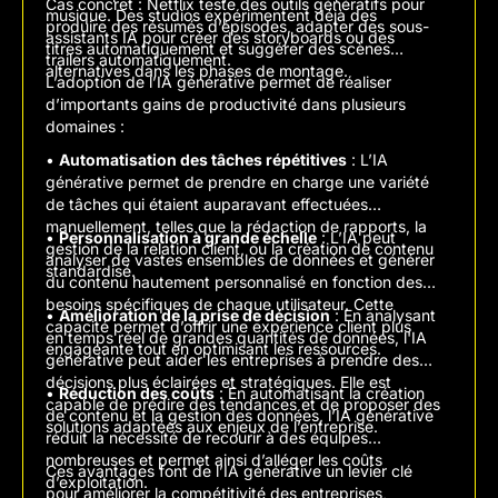
Cas concret : Netflix teste des outils génératifs pour
musique. Des studios expérimentent déjà des
produire des résumés d’épisodes, adapter des sous-
assistants IA pour créer des storyboards ou des
titres automatiquement et suggérer des scènes
trailers automatiquement.
alternatives dans les phases de montage.
L’adoption de l’IA générative permet de réaliser
d’importants gains de productivité dans plusieurs
domaines :
•
Automatisation des tâches répétitives
: L’IA
générative permet de prendre en charge une variété
de tâches qui étaient auparavant effectuées
manuellement, telles que la rédaction de rapports, la
•
Personnalisation à grande échelle
: L’IA peut
gestion de la relation client, ou la création de contenu
analyser de vastes ensembles de données et générer
standardisé.
du contenu hautement personnalisé en fonction des
besoins spécifiques de chaque utilisateur. Cette
•
Amélioration de la prise de décision
: En analysant
capacité permet d’offrir une expérience client plus
en temps réel de grandes quantités de données, l'IA
engageante tout en optimisant les ressources.
générative peut aider les entreprises à prendre des
décisions plus éclairées et stratégiques. Elle est
•
Réduction des coûts
: En automatisant la création
capable de prédire des tendances et de proposer des
de contenu et la gestion des données, l’IA générative
solutions adaptées aux enjeux de l’entreprise.
réduit la nécessité de recourir à des équipes
nombreuses et permet ainsi d’alléger les coûts
Ces avantages font de l’IA générative un levier clé
d’exploitation.
pour améliorer la compétitivité des entreprises,