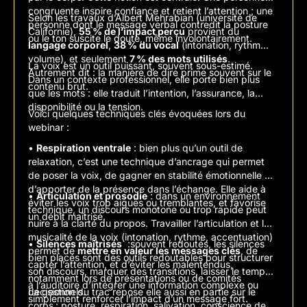
congruente inspire confiance et retient l’attention ; une
Selon les travaux d’Albert Mehrabian (université de
personne dont le message verbal contredit la posture
Californie),
55 % de l’impact perçu
provient du
ou le ton suscite le doute, même involontairement.
langage corporel
,
38 % du vocal
(intonation, rythme,
volume), et seulement
7 % des mots utilisés
.
La voix est un outil puissant, souvent sous-estimé.
Autrement dit : la manière de dire prime souvent sur le
Dans un contexte professionnel, elle porte bien plus
contenu brut.
que les mots : elle traduit l’intention, l’assurance, la
disponibilité ou la tension.
Voici quelques techniques clés évoquées lors du
webinar :
•
Respiration ventrale
: bien plus qu’un outil de
relaxation, c’est une technique d’ancrage qui permet
de poser la voix, de gagner en stabilité émotionnelle et
d’apporter de la présence dans l’échange. Elle aide à
•
Articulation et prosodie
: dans un environnement
éviter les voix trop aiguës ou tremblantes, et favorise
technique, un discours monotone ou trop rapide peut
un débit maîtrisé.
nuire à la clarté du propos. Travailler l’articulation et la
musicalité de la voix (intonation, rythme, accentuation)
•
Silences maîtrisés
:souvent redoutés, les silences
permet de
mettre en valeur les messages clés
, de
bien placés sont des outils redoutables pour structurer
capter l’attention, et d’éviter les malentendus,
son discours, marquer des transitions, laisser le temps
notamment lors de présentations ou de comités
à l’auditoire d’intégrer une information complexe ou
décisionnels.
La gestion du trac repose elle aussi en partie sur le
simplement renforcer l’impact d’un message fort.
corps : posture, respiration, salivation, conscience de