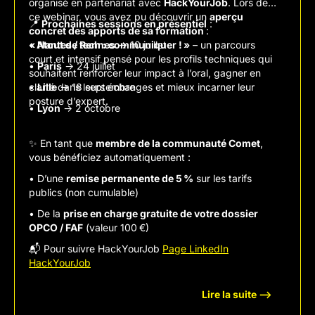
organisé en partenariat avec
HackYourJob
. Lors de
ce webinar, vous avez pu découvrir un
aperçu
📍
Prochaines sessions en présentiel
:
concret des apports de sa formation
:
« Atout de tech : communiquer ! »
•
Nantes / Rennes
→ 10 juillet
– un parcours
court et intensif pensé pour les profils techniques qui
•
Paris
→ 24 juillet
souhaitent renforcer leur impact à l’oral, gagner en
clarté dans leurs échanges et mieux incarner leur
•
Lille
→ 18 septembre
posture d’expert.
•
Lyon
→ 2 octobre
✨ En tant que
membre de la communauté Comet
,
vous bénéficiez automatiquement :
• D’une
remise permanente de 5 %
sur les tarifs
publics (non cumulable)
• De la
prise en charge gratuite de votre dossier
OPCO / FAF
(valeur 100 €)
📬 Pour suivre HackYourJob
Page LinkedIn
HackYourJob
Lire la suite -->