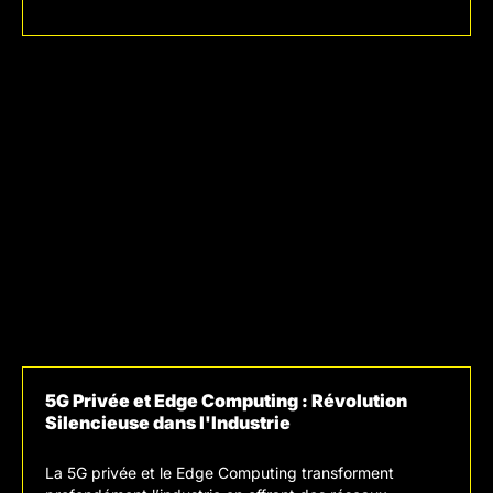
Ce qui m’amène au dernier point :
avoir une offre
alternative responsable et sociale dans le secteur de
claire
, savoir présenter clairement ses qualités et la
la mode, souvent problématique. J’y mobilise mes
valeur que l’on apporte à ses clients / prospects."
savoirs-faire digitaux via la marketplace, tout en les
enrichissant par de nouvelles expériences :
comptabilité, organisation d’événements, marketing,
direction artistique, sélection de créateur·rice·s,
défilés… Un terrain de jeu exigeant mais très humain."
5G Privée et Edge Computing : Révolution
Silencieuse dans l'Industrie
La
5G privée
et le
Edge Computing
transforment