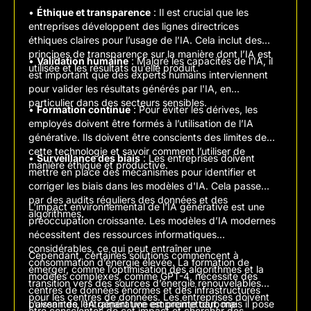
•
Éthique et transparence
: Il est crucial que les
entreprises développent des lignes directrices
éthiques claires pour l’usage de l’IA. Cela inclut des
principes de transparence sur la manière dont l’IA est
•
Validation humaine
: Malgré les capacités de l'IA, il
utilisée et les résultats qu’elle produit.
est important que des experts humains interviennent
pour valider les résultats générés par l'IA, en
particulier dans des secteurs sensibles.
•
Formation continue
: Pour éviter les dérives, les
employés doivent être formés à l’utilisation de l’IA
générative. Ils doivent être conscients des limites de
cette technologie et savoir comment l’utiliser de
•
Surveillance des biais
: Les entreprises doivent
manière éthique et productive.
mettre en place des mécanismes pour identifier et
corriger les biais dans les modèles d'IA. Cela passe
par des audits réguliers des données et des
L'impact environnemental de l'IA générative est une
algorithmes.
préoccupation croissante. Les modèles d’IA modernes
nécessitent des ressources informatiques
considérables, ce qui peut entraîner une
Cependant, certaines solutions commencent à
consommation d’énergie élevée. La formation de
émerger, comme l’optimisation des algorithmes et la
modèles complexes, comme GPT-4, nécessite des
transition vers des sources d’énergie renouvelables
centres de données énormes et des infrastructures
pour les centres de données. Les entreprises doivent
puissantes, entraînant une empreinte carbone
L’avenir de l’IA générative est prometteur, mais il pose
être conscientes de cet impact et chercher des