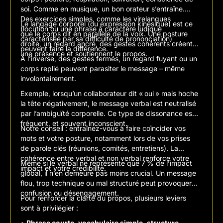
soi. Comme en musique, un bon orateur s’entraîne.
Des exercices simples, comme les virelangues
Le langage corporel (ou expression kinésique) est ce
(locution ou une phrase à caractère ludique
que le corps dit en parallèle de la voix. Une posture
caractérisée par sa difficulté de prononciation)
droite, un regard ancré, des gestes cohérents créent
peuvent faire la différence.
une présence et soutiennent le propos.
À l’inverse, des gestes fermés, un regard fuyant ou un
corps replié peuvent parasiter le message – même
involontairement.
Exemple, lorsqu’un collaborateur dit « oui » mais hoche
la tête négativement, le message verbal est neutralisé
par l’ambiguïté corporelle. Ce type de dissonance est
fréquent, et souvent inconscient.
Notre conseil :
entraînez-vous à faire coïncider vos
mots et votre posture, notamment lors de vos prises
de parole clés (réunions, comités, entretiens). La
cohérence entre verbal et non verbal renforce votre
Même si le verbal ne représente que 7 % de l’impact
impact et votre crédibilité.
global, il n’en demeure pas moins crucial. Un message
flou, trop technique ou mal structuré peut provoquer
confusion ou désengagement.
Pour renforcer la clarté du propos, plusieurs leviers
sont à privilégier :
•
Phrase courte, vocabulaire simple, structure