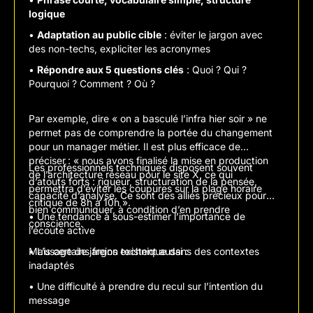
logique
•
Adaptation au public cible
: éviter le jargon avec
des non-techs, expliciter les acronymes
•
Répondre aux 5 questions clés
: Quoi ? Qui ?
Pourquoi ? Comment ? Où ?
Par exemple, dire « on a basculé l’infra hier soir » ne
permet pas de comprendre la portée du changement
pour un manager métier. Il est plus efficace de
préciser : « nous avons finalisé la mise en production
Les professionnels techniques disposent souvent
de l’architecture réseau pour le site X, ce qui
d’atouts forts : rigueur, structuration de la pensée,
permettra d’éviter les coupures sur la plage horaire
capacité d’analyse. Ce sont des alliés précieux pour
critique de 8h à 10h ».
bien communiquer, à condition d’en prendre
• Une tendance à sous-estimer l’importance de
conscience.
l’écoute active
Mais certains freins existent aussi :
• L’usage de jargon technique dans des contextes
inadaptés
• Une difficulté à prendre du recul sur l’intention du
message