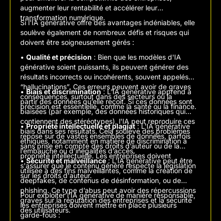
augmenter leur rentabilité et accélérer leur
transformation numérique.
Si l'IA générative offre des avantages indéniables, elle
soulève également de nombreux défis et risques qui
doivent être soigneusement gérés :
•
Qualité et précision
: Bien que les modèles d'IA
générative soient puissants, ils peuvent générer des
résultats incorrects ou incohérents, souvent appelés
“hallucinations”. Ces erreurs peuvent avoir de graves
•
Biais et discrimination
: L’IA générative apprend à
conséquences, surtout dans des secteurs où la
partir des données qu’elle reçoit. Si ces données sont
précision est essentielle, comme la santé ou la finance.
biaisées (par exemple, des données historiques qui
contiennent des stéréotypes), l'IA peut reproduire ces
•
Propriété intellectuelle et plagiat
: L'IA générative
biais dans ses résultats. Cela soulève des problèmes
repose sur de vastes ensembles de données, parfois
éthiques, notamment en matière de discrimination à
sans prise en compte des droits d’auteur ou de la
l’embauche ou d’inégalités d’accès.
propriété intellectuelle. Les entreprises doivent
•
Sécurité et malveillance
: L’IA générative peut être
s'assurer que le contenu généré respecte la législation
utilisée à des fins malveillantes, comme la création de
sur les droits d'auteur.
deepfakes, de contenus de désinformation, ou de
phishing. Ce type d’abus peut avoir des répercussions
Pour exploiter l'IA générative de manière responsable,
graves sur la réputation des entreprises et la sécurité
les entreprises doivent mettre en place plusieurs
des utilisateurs.
garde-fous :