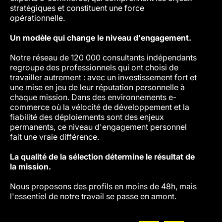
stratégiques et constituent une force
opérationnelle.
L'IA a
pas n
Un modèle qui change le niveau d'engagement.
Nous u
Notre réseau de 120 000 consultants indépendants
identi
regroupe des professionnels qui ont choisi de
un con
travailler autrement : avec un investissement fort et
plate
une mise en jeu de leur réputation personnelle à
produc
chaque mission. Dans des environnements e-
travai
commerce où la vélocité de développement et la
décisi
fiabilité des déploiements sont des enjeux
un tra
permanents, ce niveau d'engagement personnel
fait une vraie différence.
Ce que
La qualité de la sélection détermine le résultat de
Un int
la mission.
avant 
arrive
Nous proposons des profils en moins de 48h, mais
à cont
l'essentiel de notre travail se passe en amont.
dans l
résult