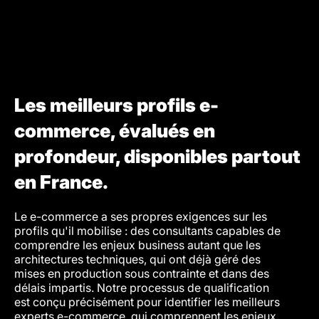
Les meilleurs profils e-
commerce, évalués en
profondeur, disponibles partout
en France.
Le e-commerce a ses propres exigences sur les
Nous é
profils qu'il mobilise : des consultants capables de
s'inté
comprendre les enjeux business autant que les
apport
architectures techniques, qui ont déjà géré des
d'appr
mises en production sous contrainte et dans des
des pr
délais impartis. Notre processus de qualification
plate
est conçu précisément pour identifier les meilleurs
rigueu
experts e-commerce, qui comprennent les enjeux
vente,