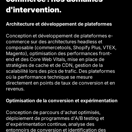
d'intervention.
Architecture et développement de plateformes
Donnée
Conception et développement de plateformes e-
Struct
commerce sur des architectures headless et
Platfo
composable (commercetools, Shopify Plus, VTEX,
du con
Magento), optimisation des performances front-
audien
end et des Core Web Vitals, mise en place de
d'acqu
stratégies de cache et de CDN, gestion de la
person
scalabilité lors des pics de trafic. Des plateformes
Dans u
où la performance technique se mesure
donnée
directement en points de taux de conversion et en
différ
revenus.
coûts 
Optimisation de la conversion et expérimentation
Logis
Conception de parcours d'achat optimisés,
Déplo
déploiement de programmes d'A/B testing et
system
d'expérimentation continue, analyse des
points
entonnoirs de conversion et identification des
des so