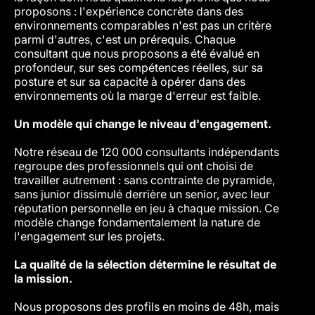
proposons : l'expérience concrète dans des
la réu
environnements comparables n'est pas un critère
parmi d'autres, c'est un prérequis. Chaque
L'IA a
consultant que nous proposons a été évalué en
pas n
profondeur, sur ses compétences réelles, sur sa
posture et sur sa capacité à opérer dans des
Nous u
environnements où la marge d'erreur est faible.
identi
un con
Un modèle qui change le niveau d'engagement.
en env
sera c
Notre réseau de 120 000 consultants indépendants
équipe
regroupe des professionnels qui ont choisi de
patien
travailler autrement : sans contrainte de pyramide,
humain
sans junior dissimulé derrière un senior, avec leur
réputation personnelle en jeu à chaque mission. Ce
Ce que
modèle change fondamentalement la nature de
l'engagement sur les projets.
Un int
opérat
La qualité de la sélection détermine le résultat de
consul
la mission.
et une
relati
Nous proposons des profils en moins de 48h, mais
repose