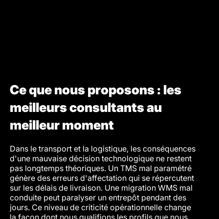
Ce que nous proposons : les
meilleurs consultants au
meilleur moment
Dans le transport et la logistique, les conséquences
Nous é
d'une mauvaise décision technologique ne restent
s'adap
pas longtemps théoriques. Un TMS mal paramétré
compre
génère des erreurs d'affectation qui se répercutent
propos
sur les délais de livraison. Une migration WMS mal
dans l
conduite peut paralyser un entrepôt pendant des
en cou
jours. Ce niveau de criticité opérationnelle change
mise e
la façon dont nous qualifions les profils que nous
cette 