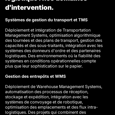
d'intervention.
Systèmes de gestion du transport et TMS
La visi
valeur
Déploiement et intégration de Transportation
corre
Management Systems, optimisation algorithmique
des tournées et des plans de transport, gestion des
Mobili
capacités et des sous-traitants, intégration avec les
systèmes des donneurs d'ordre et des partenaires
Dével
logistiques. Des environnements où la fiabilité des
a Serv
systèmes en conditions opérationnelles compte
multim
plus que leur sophistication sur le papier.
des fl
infras
Gestion des entrepôts et WMS
électr
systèm
Déploiement de Warehouse Management Systems,
des en
automatisation des processus de réception,
stockage et expédition, intégration avec les
Optimi
systèmes de convoyage et de robotique,
optimisation des emplacements et des flux intra-
Modèle
logistiques. Des projets qui combinent des
optimi