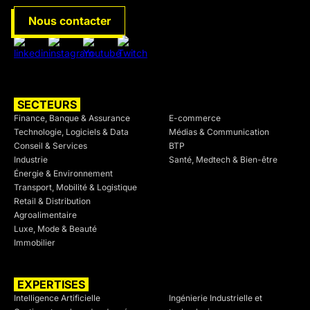
opérationnelles et technologiques. Sur des décisions
d'architecture qui engagent une organisation pour
Nous contacter
plusieurs années, ce regard sans conflit d'intérêt a une
valeur réelle.
SECTEURS
SECTEURS
Finance, Banque & Assurance
E-commerce
Technologie, Logiciels & Data
Médias & Communication
Conseil & Services
BTP
Industrie
Santé, Medtech & Bien-être
Énergie & Environnement
Transport, Mobilité & Logistique
Retail & Distribution
Agroalimentaire
Luxe, Mode & Beauté
Immobilier
EXPERTISES
SECTEURS
Intelligence Artificielle
Ingénierie Industrielle et