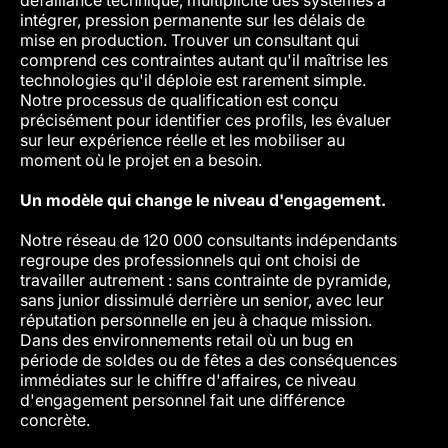
défaillance technique, multiplicité des systèmes à
contra
intégrer, pression permanente sur les délais de
techni
mise en production. Trouver un consultant qui
projet
comprend ces contraintes autant qu'il maîtrise les
des c
technologies qu'il déploie est rarement simple.
entre 
Notre processus de qualification est conçu
sélect
précisément pour identifier ces profils, les évaluer
projet
sur leur expérience réelle et les mobiliser au
moment où le projet en a besoin.
L'IA a
pas n
Un modèle qui change le niveau d'engagement.
Nous u
Notre réseau de 120 000 consultants indépendants
identi
regroupe des professionnels qui ont choisi de
un con
travailler autrement : sans contrainte de pyramide,
en env
sans junior dissimulé derrière un senior, avec leur
capabl
réputation personnelle en jeu à chaque mission.
métier
Dans des environnements retail où un bug en
opérat
période de soldes ou de fêtes a des conséquences
traito
immédiates sur le chiffre d'affaires, ce niveau
d'engagement personnel fait une différence
Ce que
concrète.
Un int