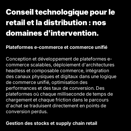
Conseil technologique pour le
retail et la distribution : nos
domaines d'intervention.
Plateformes e-commerce et commerce unifié
Les en
de faç
Conception et développement de plateformes e-
récurr
commerce scalables, déploiement d'architectures
table.
headless et composable commerce, intégration
des canaux physiques et digitaux dans une logique
Systè
de commerce unifié, optimisation des
performances et des taux de conversion. Des
Modern
plateformes où chaque milliseconde de temps de
(POS),
chargement et chaque friction dans le parcours
mobile
d'achat se traduisent directement en points de
systè
conversion perdus.
de sol
magasi
Gestion des stocks et supply chain retail
pendan