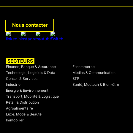
opérationnelle.
qui correspond réellement à vos contraintes
opérationnelles, sans intérêt à recommander tel ou tel
outil. Sur des décisions d'architecture qui engagent une
enseigne pour plusieurs années, ce regard sans conflit
Nous contacter
d'intérêt a une valeur réelle.
SECTEURS
SECTEURS
Finance, Banque & Assurance
E-commerce
Technologie, Logiciels & Data
Médias & Communication
Conseil & Services
BTP
Industrie
Santé, Medtech & Bien-être
Énergie & Environnement
Transport, Mobilité & Logistique
Retail & Distribution
Agroalimentaire
Luxe, Mode & Beauté
Immobilier