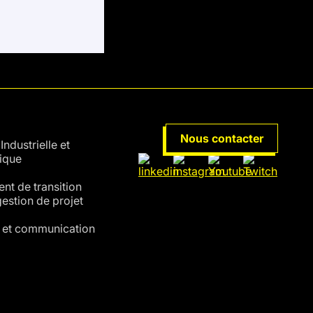
URS
Nous contacter
Industrielle et
ique
t de transition
 gestion de projet
 et communication