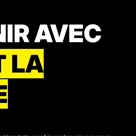
NIR AVEC
T LA
E