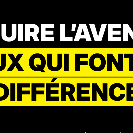
IRE L’AVE
X QUI FON
DIFFÉRENC