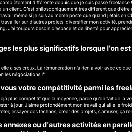
complètement différente depuis que je suis passé freelance !
 un client. C’est philosophiquement très différent que d’être 
ravail même si je suis au même poste que quand j’étais en CDI.
availler sur d’autres projets, diversifier mon activité, prend
. J’ai toujours besoin d’espace et de liberté pour apprécier m
es les plus significatifs lorsque l'on es
elle a ses creux. La rémunération n’a rien à voir avec ce que
n les négociations !"
us votre compétitivité parmi les free
jà plus compétitif que la moyenne, parce qu’on fait de la veil
ster à jour. J’aime profondément mon travail qui allie le froi
’arrêter, essayer des technos, créer des projets, s’amuser, ça re
annexes ou d'autres activités en parallè