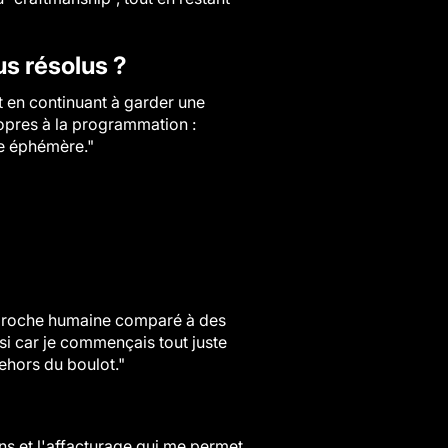
s résolus ?
ut en continuant à garder une
propres à la programmation :
de éphémère."
approche humaine comparé à des
si car je commençais tout juste
ehors du boulot."
ons et l'affacturage qui me permet