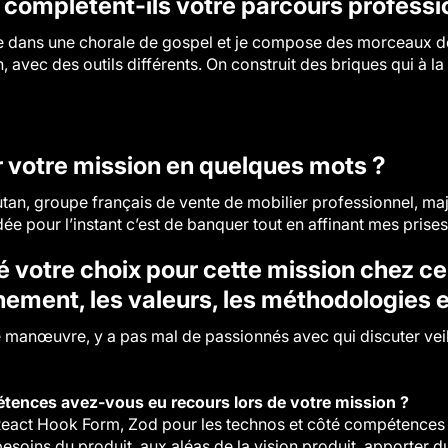
complètent-ils votre parcours professi
ge dans une chorale de gospel et je compose des morceaux de
, avec des outils différents. On construit des briques qui à l
votre mission en quelques mots ?
tan, groupe français de vente de mobilier professionnel, maj
’idée pour l’instant c’est de banquer tout en affinant mes prise
 votre choix pour cette mission chez ce 
nement, les valeurs, les méthodologies e
e manœuvre, y a pas mal de passionnés avec qui discuter veille
étences avez-vous eu recours lors de votre mission ?
 React Hook Form, Zod pour les technos et côté compétences i
soins du produit, aux aléas de la vision produit, apporter du