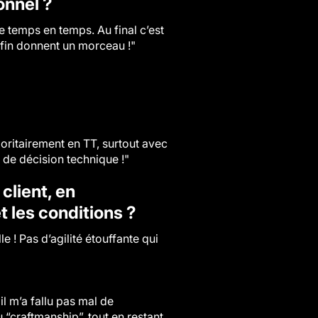
onnel ?
 temps en temps. Au final c’est
a fin donnent un morceau !"
oritairement en TT, surtout avec
s de décision technique !"
client, en
t les conditions ?
 ! Pas d’agilité étouffante qui
l m’a fallu pas mal de
 “craftmanship”, tout en restant