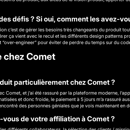
es défis ? Si oui, comment les avez-vou
sion c’est de gérer les besoins très changeants du produit to
érer ça vient avec le recul et les différents design patterns 
ut “over-engineer” pour éviter de perdre du temps sur du co
e chez Comet
duit particulièrement chez Comet ?
ec Comet, et j’ai été rassuré par la plateforme moderne, l’
isées et donc froide, le paiement à 5 jours m’a rassuré aus
 rencontré des personnes géniales que je vois maintenant en d
-vous de votre affiliation à Comet ?
es différents collaborateurs, la sélection des clients / missi