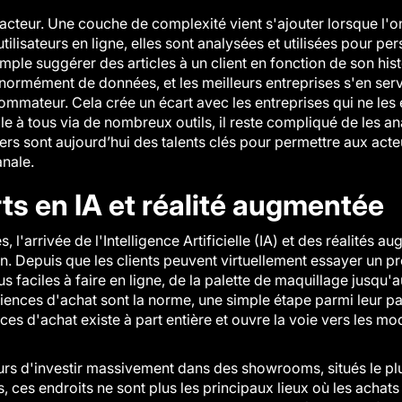
l facteur. Une couche de complexité vient s'ajouter lorsque l
tilisateurs en ligne, elles sont analysées et utilisées pour p
ple suggérer des articles à un client en fonction de son his
normément de données, et les meilleurs entreprises s'en serv
ateur. Cela crée un écart avec les entreprises qui ne les ex
e à tous via de nombreux outils, il reste compliqué de les an
ers
sont aujourd’hui des talents clés pour permettre aux acte
anale.
ts en IA et réalité augmentée
 l'arrivée de l'Intelligence Artificielle (IA) et des réalités a
on. Depuis que les clients peuvent virtuellement essayer un p
lus faciles à faire en ligne, de la palette de maquillage jusq
riences d'achat sont la norme, une simple étape parmi leur 
ences d'achat existe à part entière et ouvre la voie vers les
eurs d'investir massivement dans des showrooms, situés le pl
s, ces endroits ne sont plus les principaux lieux où les achats