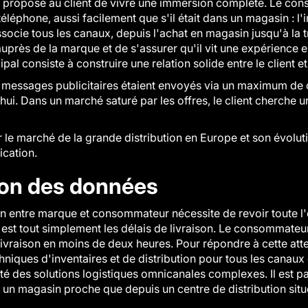
 propose au client de vivre une immersion complète. Le con
éléphone, aussi facilement que s'il était dans un magasin : l'
ssocie tous les canaux, depuis l'achat en magasin jusqu'à la 
près de la marque et de s'assurer qu'il vit une expérience en
ipal consiste à construire une relation solide entre le client e
messages publicitaires étaient envoyés via un maximum de c
'hui. Dans un marché saturé par les offres, le client cherche 
le marché de la grande distribution en Europe et son évolut
ication.
ion des données
ion entre marque et consommateur nécessite de revoir toute l
t est tout simplement les délais de livraison. Le consommateur
ivraison en moins de deux heures. Pour répondre à cette attent
chniques d'inventaires et de distribution pour tous les canaux
té des solutions logistiques omnicanales complexes. Il est 
via un magasin proche que depuis un centre de distribution sit