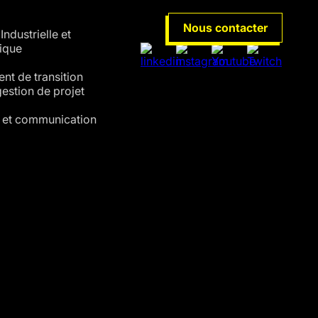
URS
Nous contacter
Industrielle et
ique
t de transition
 gestion de projet
 et communication